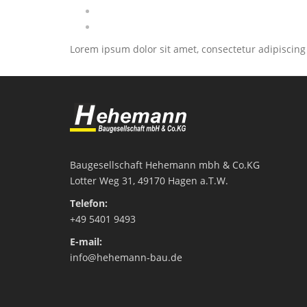
WÄRMEDÄMMVERBUNDSYSTEME
ABDICHTUNGSARBEITEN
Lorem ipsum dolor sit amet, consectetur adipiscing
ABBRUCHARBEITEN
NEUGESTALTUNG & MODERNISIERUNG
LEHMPUTZARBEITEN
Baugesellschaft Hehemann mbh & Co.KG
Lotter Weg 31
, 49170 Hagen a.T.W.
Telefon:
+49 5401 9493
E-mail:
info@hehemann-bau.de