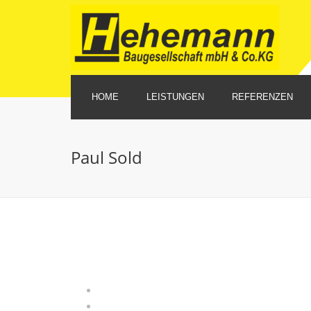
HOME
LEISTUNGEN
REFERENZEN
NEU- UND HALLENBAU
Unsere Firmeng
Paul Sold
SCHLÜSSELFERTIGES BAUEN
BAUPLANUNG UND -AUSFÜHRUNG
BETONARBEITEN
ALTBAUSANIERUNG
REPARATURARBEITEN
FLIESENARBEITEN