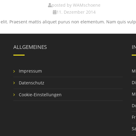
posted by
WAMschoene
11. Dezember 2014
 elit. Praesent mattis aliquet purus non elementum. Nam quis vul
ALLGEMEINES
I
Impressum
M
D
Datenschutz
M
Cookie-Einstellungen
D
Fr
S