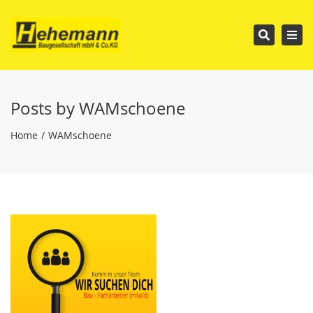
Tog
Search
nav
Posts by WAMschoene
Home
WAMschoene