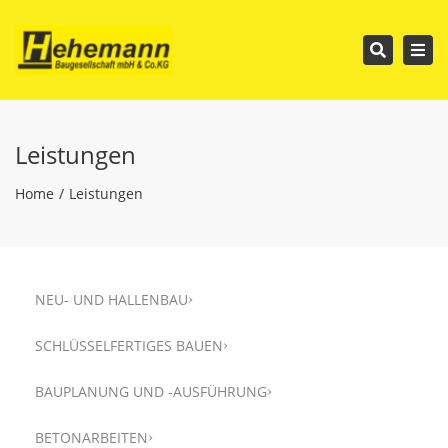
Tog
Search
nav
Leistungen
Home
Leistungen
NEU- UND HALLENBAU
SCHLÜSSELFERTIGES BAUEN
BAUPLANUNG UND -AUSFÜHRUNG
BETONARBEITEN