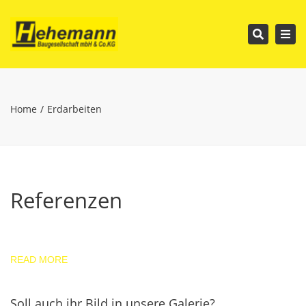
Tog
Search
nav
Home
Erdarbeiten
Referenzen
READ MORE
Soll auch ihr Bild in unsere Galerie?