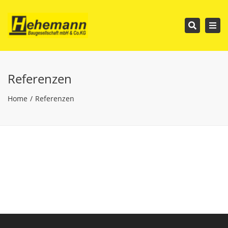
Tog
Search
nav
Referenzen
Home
Referenzen