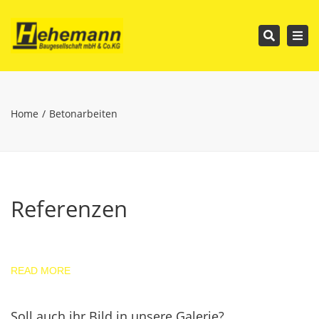
Tog
Search
nav
Home
Betonarbeiten
Referenzen
READ MORE
Soll auch ihr Bild in unsere Galerie?